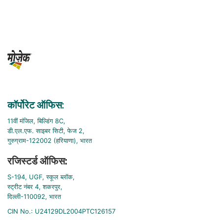
कॉर्पोरेट ऑफिस:
11वीं मंजिल, बिल्डिंग 8C,
डी.एल.एफ. साइबर सिटी, फेज 2,
गुरुग्राम-122002 (हरियाणा), भारत
रजिस्टर्ड ऑफिस:
S-194, UGF, स्कूल ब्लॉक,
स्ट्रीट नंबर 4, शकरपुर,
दिल्ली-110092, भारत
CIN No.: U24129DL2004PTC126157