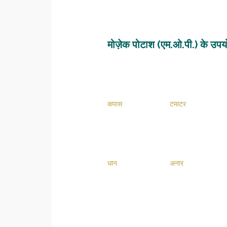
मोज़ेक पोटाश (एम.ओ.पी.) के उप
कपास
टमाटर
धान
अनार