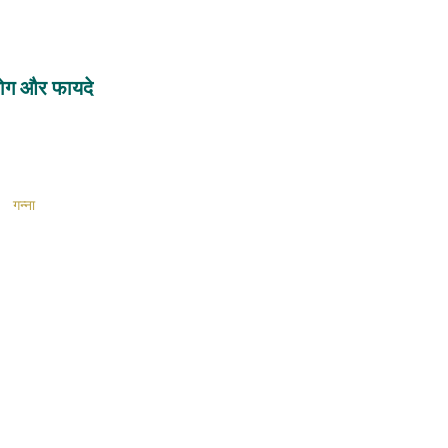
योग और फायदे
गन्ना