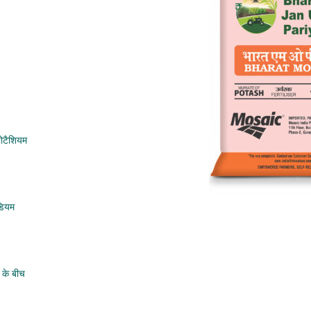
पोटैशियम
डियम
के बीच