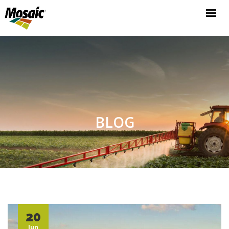
HOME
ABOUT US
INDIA OVERVIEW
PRODUCTS
CSR ACTIVITIES
RESOURCES
BLOG
BLOG
CAREER
SELECT LANGUAGE
GET IN TOUCH
20
Jun