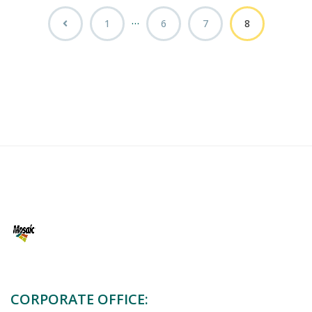
…
1
6
7
8
CORPORATE OFFICE: