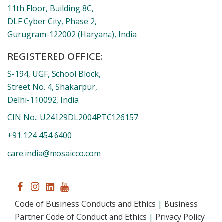
11th Floor, Building 8C,
DLF Cyber City, Phase 2,
Gurugram-122002 (Haryana), India
REGISTERED OFFICE:
S-194, UGF, School Block,
Street No. 4, Shakarpur,
Delhi-110092, India
CIN No.: U24129DL2004PTC126157
+91 124 454 6400
care.india@mosaicco.com
Code of Business Conducts and Ethics
|
Business
Partner Code of Conduct and Ethics
|
Privacy Policy